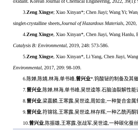
oxidant. Korean Journal of Chemical Engineering, 2022, 39(1):
3.
Zeng Xingye
; Xiao Xinyan*; Chen Jiayi; Wang Yi; Wang 
singlet-crystalline sheets,
Journal of Hazardous Materials
, 2020,
4.
Zeng Xingye
, Xiao Xinyan*, Chen Jiayi, Wang Hanlu, Ele
Catalysis B: Environmental
, 2019, 248: 573-586.
5.
Zeng Xingye
, Xiao Xinyan*, Li Yang, Chen Jiayi, Wang 
Environmental
, 2017, 209: 98-109.
6.陈婵,陈婧,林海,单书峰,
曾兴业
*.钨酸铋的制备及其催化氧化
7.
曾兴业
,陈婵,林海,单书峰,吴世逵等.石脑油裂解性能评价及含硫
8.
曾兴业
,梁嘉麟,王寒露,吴世逵,周如金,一种复合金属氧化物催
9.
曾兴业
,符锦铭,王寒露,吴世逵,林存辉,一种乙酰丙酮铝的制备方
10.
曾兴业
,陈振雄,王寒露,张战军,吴世逵,一种碳化蚕丝光催化