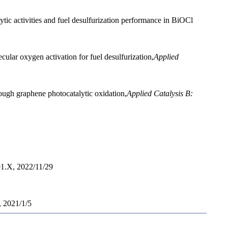
ic activities and fuel desulfurization performance in BiOCl
ular oxygen activation for fuel desulfurization,
Applied
ough graphene photocatalytic oxidation,
Applied Catalysis B:
2022/11/29
21/1/5