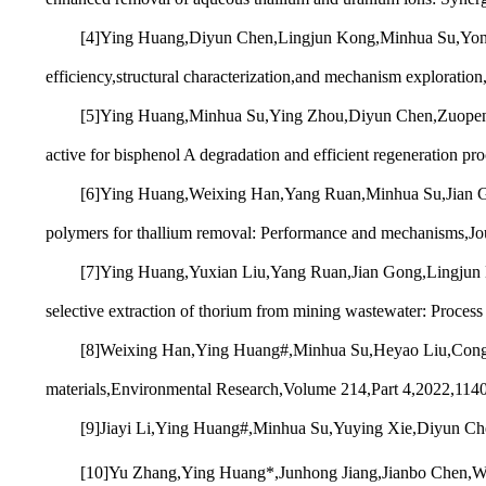
[4]Ying Huang,Diyun Chen,Lingjun Kong,Minhua Su,Yonghen
efficiency,structural characterization,and mechanism explorati
[5]Ying Huang,Minhua Su,Ying Zhou,Diyun Chen,Zuopeng X
active for bisphenol A degradation and efficient regeneration 
[6]Ying Huang,Weixing Han,Yang Ruan,Minhua Su,Jian Gong
polymers for thallium removal: Performance and mechanisms,J
[7]Ying Huang,Yuxian Liu,Yang Ruan,Jian Gong,Lingjun
selective extraction of thorium from mining wastewater: Proces
[8]Weixing Han,Ying Huang#,Minhua Su,Heyao Liu,Congjie 
materials,Environmental Research,Volume 214,Part 4,2022,114
[9]Jiayi Li,Ying Huang#,Minhua Su,Yuying Xie,Diyun Che
[10]Yu Zhang,Ying Huang*,Junhong Jiang,Jianbo Chen,We