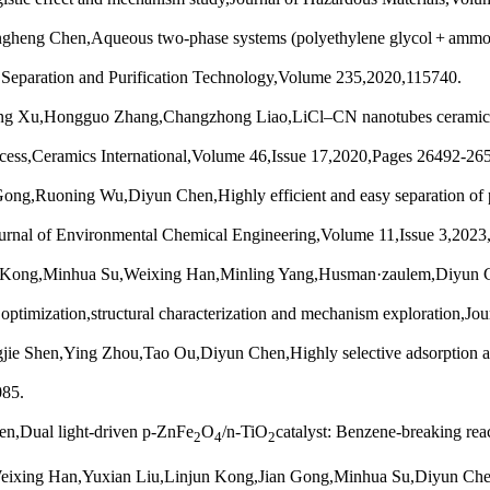
g Chen,Aqueous two-phase systems (polyethylene glycol + ammonia su
on,Separation and Purification Technology,Volume 235,2020,115740.
u,Hongguo Zhang,Changzhong Liao,LiCl–CN nanotubes ceramic films w
process,Ceramics International,Volume 46,Issue 17,2020,Pages 26492-26
,Ruoning Wu,Diyun Chen,Highly efficient and easy separation of pol
ournal of Environmental Chemical Engineering,Volume 11,Issue 3,2023
 Kong,Minhua Su,Weixing Han,Minling Yang,Husman·zaulem,Diyun Che
s optimization,structural characterization and mechanism exploration,
Shen,Ying Zhou,Tao Ou,Diyun Chen,Highly selective adsorption and l
085.
n,Dual light-driven p-ZnFe
O
/n-TiO
catalyst: Benzene-breaking re
2
4
2
ixing Han,Yuxian Liu,Linjun Kong,Jian Gong,Minhua Su,Diyun Chen,