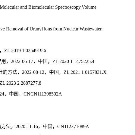
: Molecular and Biomolecular Spectroscopy,Volume
e Removal of Uranyl lons from Nuclear Wastewater.
9 1 0254919.6
17，中国，ZL 2020 1 1475225.4
08-12，中国，ZL 2021 1 0157831.X
 2 2887277.8
国，CNCN111398502A
-11-16，中国，CN112371089A