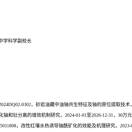
一中学科学副校长
DQ02-0302，砂岩油藏中油铀共生特征及铀的原位提取技术，2025-
铀和钍分离的增效机制研究，2024-01-01至2026-12-31，30
011808，改性红壤水热诱导铀酰矿化的效能及机理研究，2023-01-