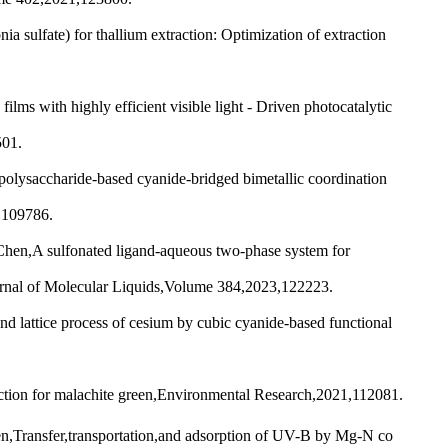
lfate) for thallium extraction: Optimization of extraction
ith highly efficient visible light - Driven photocatalytic
501.
ysaccharide-based cyanide-bridged bimetallic coordination
,109786.
n,A sulfonated ligand-aqueous two-phase system for
Journal of Molecular Liquids,Volume 384,2023,122223.
attice process of cesium by cubic cyanide-based functional
action for malachite green,Environmental Research,2021,112081.
Transfer,transportation,and adsorption of UV-B by Mg-N co