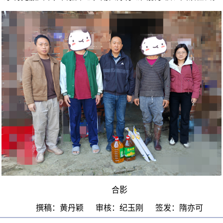
合影
撰稿：黄丹颖 审核：纪玉刚 签发：隋亦可