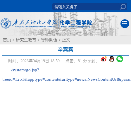
首页
>
研究生教育
>
导师队伍
> 正文
辛宾宾
时间：2026年04月19日 18:59 点击：
81
分享到：
/system/go.jsp?
treeid=1251&apptype=content&urltype=news.NewsContentUrl&pa