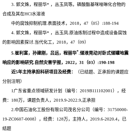
3. 郭文姝，程丽华* ，丛玉凤等。磷酸酯基咪唑啉化合物的
合成及其在HCl水溶液
中的腐蚀抑制机理.表面技术，2018，47（05）:188-194
4. 郭文姝，程丽华* ，丛玉凤.原油炼制过程中造成设备腐蚀
的影响因素探讨.当代化工，2018，47（09）
*
5.崔利富，孙建刚，吕远，程丽华
.储液晃动对卧式储罐地震
响应的影响研究.自然灾害学报，2022，31（03）:190-198
近5年主持承担科研项目及经费：
（已结题、正承担的课题应
分别注明）
1广东省重点领域研发计划（编号：2019B111102001），经
费：180万，课题负责人，2019.9-2022.9,正承担
2.中国石油化工股份有限公司茂名分公司（编号：31750000-
19-ZC0607-0008），经费：128万，主持人，2019.6-2020.4，已
结题