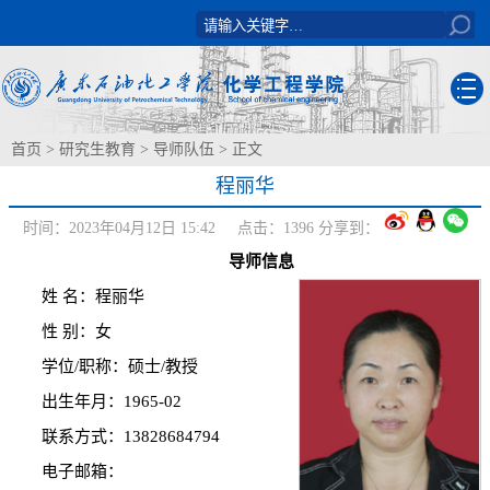
首页
>
研究生教育
>
导师队伍
> 正文
程丽华
时间：2023年04月12日 15:42 点击：
1396
分享到：
导师信息
姓 名：程丽华
性 别：女
学位/职称：硕士/教授
出生年月：1965-02
联系方式：13828684794
电子邮箱：