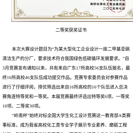
二等奖获奖证书
本次大赛设计题目为
“为某大型化工企业设计一座二甲基亚砜
清洁生产的分厂，要求技术符合我国绿色低碳循环发展要求。”自
3
月竞赛发布通知以来，共有来自广东
17
所高校
56
支队伍报名，最
终
16
所高校
46
支队伍成功提交作品。竞赛专家委员会对参赛作品
进行了仔细评阅，择优筛选出来自
16
所高校的
16
个队伍进入总决
赛角逐特等奖和一等奖。本届竞赛最终评选出特等奖
6
项、一等奖
10
项、二等奖
30
项。
“岭南杯”始终对标全国大学生化工设计竞赛这一教育部
A
类赛
事标准，成为我省高校化工类专业学子展示专业素养、磨砺工程