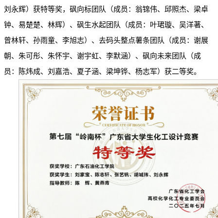
刘永辉）获特等奖，砜向标团队（成员：翁锦伟、邱照杰、梁卓
钟、易楚楚、林辉）、砜生水起团队（成员：叶珺璇、吴洋著、
曾林轩、孙雨童、李旭志）、去码头整点薯条团队（成员：谢展
朝、朱可彤、朱怀宇、谢宇虹、李默涵）、砜向未来团队（成
员：陈炜成、刘嘉浩、夏子涵、梁坤铧、杨志军）获二等奖。