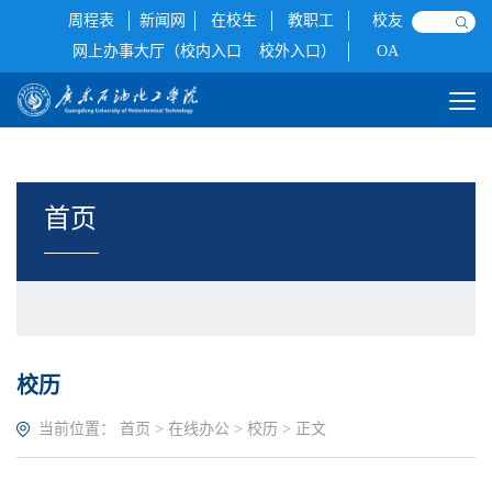
周程表
新闻网
在校生
教职工
校友
网上办事大厅（校内入口
校外入口）
OA
首页
校历
当前位置：
首页
>
在线办公
>
校历
> 正文