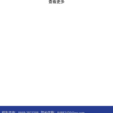
查看更多
招生咨询：0668-2923508 院长信箱：84882450@qq.com